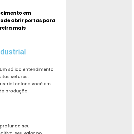
ecimento em
ode abrir portas para
reira mais
dustrial
 Um sólido entendimento
itos setores.
strial coloca você em
 de produção.
aprofunda seu
tiva, seu valor no