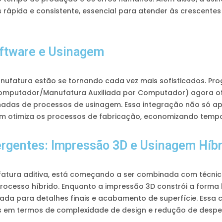
rápida e consistente, essencial para atender às crescen
oftware e Usinagem
anufatura estão se tornando cada vez mais sofisticados. 
Computador/Manufatura Auxiliada por Computador) agora o
lhadas de processos de usinagem. Essa integração não só a
m otimiza os processos de fabricação, economizando tempo
rgentes: Impressão 3D e Usinagem Híbr
atura aditiva, está começando a ser combinada com técnica
rocesso híbrido. Enquanto a impressão 3D constrói a forma 
sada para detalhes finais e acabamento de superfície. Ess
es em termos de complexidade de design e redução de desper