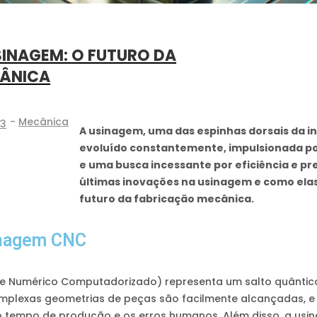
INAGEM: O FUTURO DA
ÂNICA
-
Mecânica
23
A usinagem, uma das espinhas dorsais da i
evoluído constantemente, impulsionada po
e uma busca incessante por eficiência e pr
últimas inovações na usinagem e como elas
futuro da fabricação mecânica.
inagem CNC
e Numérico Computadorizado) representa um salto quântic
omplexas geometrias de peças são facilmente alcançadas, 
 o tempo de produção e os erros humanos. Além disso, a u