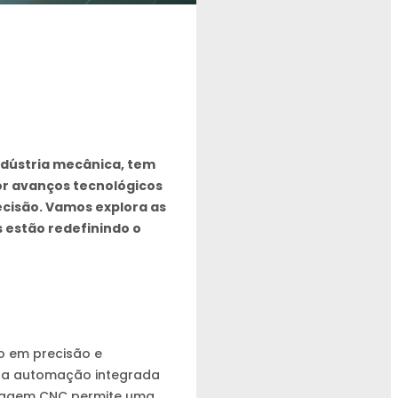
ndústria mecânica, tem
r avanços tecnológicos
ecisão. Vamos explora as
 estão redefinindo o
o em precisão e
e a automação integrada
sinagem CNC permite uma