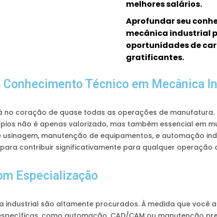
melhores salários.
Aprofundar seu conh
mecânica industrial p
oportunidades de car
gratificantes.
o Conhecimento Técnico em Mecânica In
tá no coração de quase todas as operações de manufatura.
cípios não é apenas valorizado, mas também essencial em mu
 usinagem, manutenção de equipamentos, e automação indu
 para contribuir significativamente para qualquer operação
om Especialização
a industrial são altamente procurados. À medida que você 
specíficas, como automação, CAD/CAM ou manutenção predi