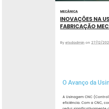
MECÂNICA
INOVAÇÕES NA US
FABRICAÇÃO MEC
By
etsdadmin
on
27/12/20
O Avanço da Us
A Usinagem CNC (Control
eficiência. Com a CNC, c
reduz significativamente